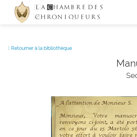
La
C
hambre des
Chroniqueurs
〈 Retourner à la bibliothèque
Manu
Sec